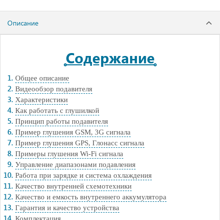
Описание
Содержание
Общее описание
Видеообзор подавителя
Характеристики
Как работать с глушилкой
Принцип работы подавителя
Пример глушения GSM, 3G сигнала
Пример глушения GPS, Глонасс сигнала
Примеры глушения Wi-Fi сигнала
Управление диапазонами подавления
Работа при зарядке и система охлаждения
Качество внутренней схемотехники
Качество и емкость внутреннего аккумулятора
Гарантия и качество устройства
Комплектация