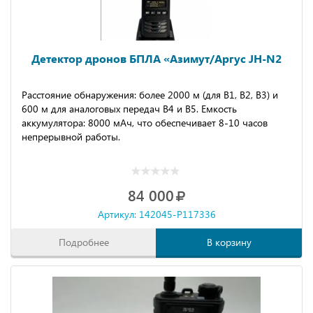
Дeтeктop дронов БПЛA «Aзимут/Aргуc JH-N2
Расстояние обнаружения: более 2000 м (для В1, В2, В3) и
600 м для аналоговых передач В4 и В5. Емкость
аккумулятора: 8000 мАч, что обеспечивает 8-10 часов
непрерывной работы.
84 000
Артикул: 142045-P117336
Подробнее
В корзину