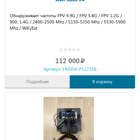
Обнаруживает частоты FРV 4.9G / FРV 5.8G / FРV 1.2G /
900, 1.4G / 2400-2500 Мhz / 5150-5350 Мhz / 5530-5900
Мhz / WiFi/Ехt
112 000
Артикул: 142054-P117336
Подробнее
В корзину