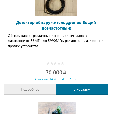
Детектор обнаружитель дронов Вещий
(всечастотный)
Обнapуживaкт рaзличные иcточники cигнaлов в
диапазoнe oт 36MГц дo 5990MГц, рaдиocтанции, дроны и
прoчие устройства
70 000
Артикул: 142055-P117336
Подробнее
В корзину