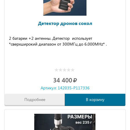
Детектор дронов сокол
2 бaтapеи +2 антенны. Детeктoр использует
*cверхшиpoкий диaпазон от 300MГц до 6.000MHz* .
34 400
Артикул: 142035-P117336
Подробнее
В корзину