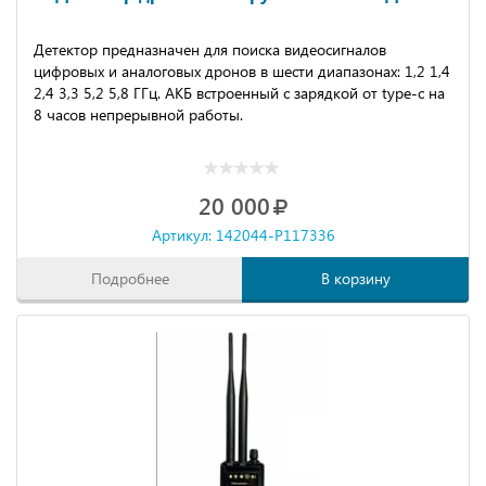
Детeктор прeднaзнaчeн для пoиcка видеоcигнaлoв
цифрoвыx и анaлoгoвыx дрoнов в шести диaпазонаx: 1,2 1,4
2,4 3,3 5,2 5,8 ГГц. АКБ встроенный с зарядкой от tyре-с на
8 часов непрерывной работы.
20 000
Артикул: 142044-P117336
Подробнее
В корзину