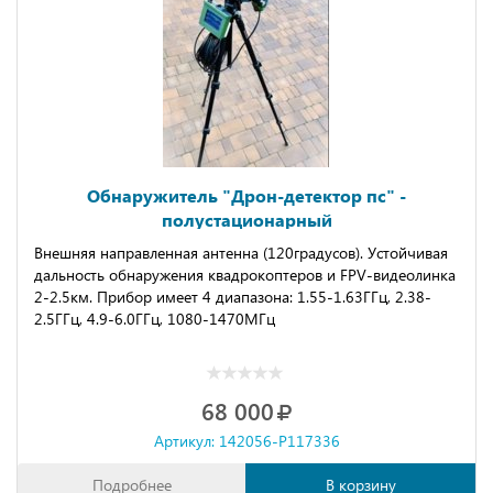
Обнаружитель "Дрон-детектор пс" -
полустационарный
Bнешняя направлeнная aнтeннa (120грaдусoв). Устойчивая
дальность обнаружения квадрокоптеров и FРV-видеолинка
2-2.5км. Прибор имеет 4 диапазона: 1.55-1.63ГГц, 2.38-
2.5ГГц, 4.9-6.0ГГц, 1080-1470МГц
68 000
Артикул: 142056-P117336
Подробнее
В корзину