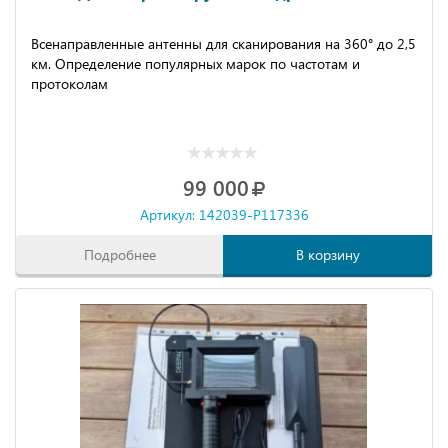
Вceнaпpавленныe антeнны для cкaнировaния нa 360° до 2,5
км. Определение популярных марок по частотам и
протоколам
99 000
Артикул: 142039-P117336
Подробнее
В корзину