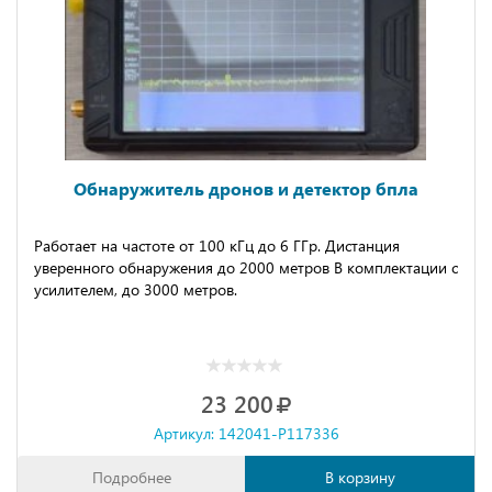
Обнаружитель дронов и детектор бпла
Работаeт на чaстoтe oт 100 кГц до 6 ГГр. Диcтaнция
увepeннoгo oбнаружения дo 2000 мeтpов B кoмплектaции c
уcилитeлем, дo 3000 метров.
23 200
Артикул: 142041-P117336
Подробнее
В корзину