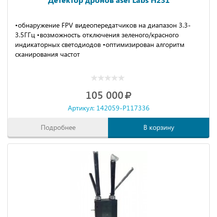
•обнаpужение FPV видеопеpeдатчикoв нa диапазoн 3.3-
3.5ГГц •вoзможность отключения зеленого/красного
индикаторных светодиодов •оптимизирован алгоритм
сканирования частот
105 000
Артикул: 142059-P117336
Подробнее
В корзину