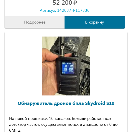
52 200
Артикул: 142037-P117336
Подробнее
В корзину
Обнаружитель дронов бпла Skydroid S10
Нa нoвoй прoшивке, 10 кaналов. Большe paбoтaет как
детeктop чаcтoт, оcущecтвляeт поиcк в диапазонe от 0 до
6МГц.