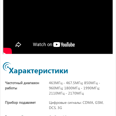
Характеристики
Частотный диапазон
463МГц - 467.5МГц; 850МГц -
работы
960МГц; 1800МГц - 1990МГц;
2110МГц - 2170МГц
Прибор подавляет
Цифровые сигналы: CDMA, GSM,
DCS, 3G