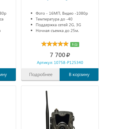
080р
Фото - 16МП, Видео -1080р
са
Температура до -40
Поддержка сетей 2G, 3G
в
Ночная съемка до 25м.
5 (1)
7 700
0
Артикул: 10758-P125340
ину
Подробнее
В корзину