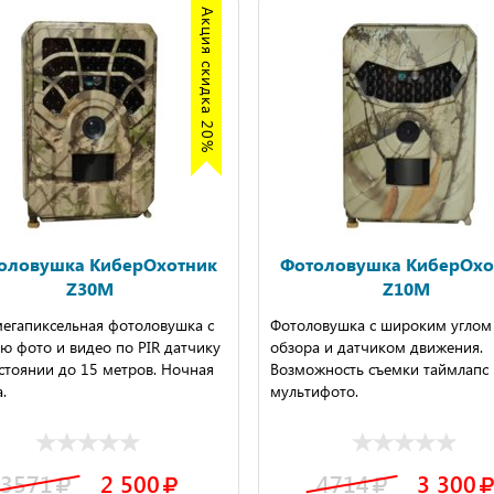
Акция скидка 20%
оловушка КиберОхотник
Фотоловушка КиберОхо
Z30M
Z10M
мегапиксельная фотоловушка с
Фотоловушка с широким углом
ю фото и видео по PIR датчику
обзора и датчиком движения.
стоянии до 15 метров. Ночная
Возможность съемки таймлапс 
.
мультифото.
3571
2 500
4714
3 300