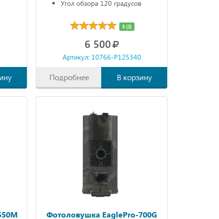
Угол обзора 120 градусов
5 (2)
6 500
0
Артикул: 10766-P125340
ину
Подробнее
В корзину
550M
Фотоловушка EaglePro-700G