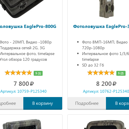
оловушка EaglePro-800G
Фотоловушка EaglePro-
Фото - 20МП, Видео -1080р
Фото 8МП-16МП, Видео
Поддержка сетей 2G, 3G
720р-1080р
Интервальное фото, timelapse
Интервальное фото 1/3/6
Угол обзора 120 градусов
timelapse
SD до 32 Гб
ЖК дисплей
5 (1)
5 (2)
7 800
8 200
Артикул: 10759-P125340
Артикул: 10762-P12534
дробнее
В корзину
Подробнее
В корз