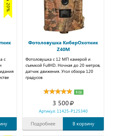
тник
Фотоловушка КиберОхотник
Z40M
а с
Фотоловушка с 12 МП камерой и
и
съемкой FullHD. Ночная до 20 метров,
идания
датчик движения. Угол обзора 120
естве
градусов
5 (1)
3 500
0
Артикул: 11425-P125340
ину
Подробнее
В корзину