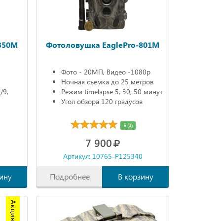
350M
Фотоловушка EaglePro-801M
Фото - 20МП, Видео -1080р
Ночная съемка до 25 метров
/9,
Режим timelapse 5, 30, 50 минут
Угол обзора 120 градусов
5 (1)
7 900
0
Артикул: 10765-P125340
ину
Подробнее
В корзину