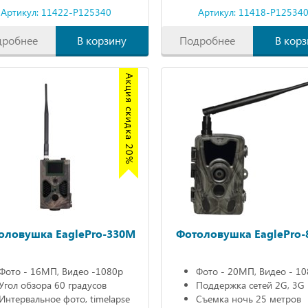
Артикул: 11422-P125340
Артикул: 11418-P12534
дробнее
В корзину
Подробнее
В корз
Акция скидка 20%
оловушка EaglePro-330M
Фотоловушка EaglePro-
Фото - 16МП, Видео -1080р
Фото - 20МП, Видео - 1
Угол обзора 60 градусов
Поддержка сетей 2G, 3G
Интервальное фото, timelapse
Съемка ночь 25 метров