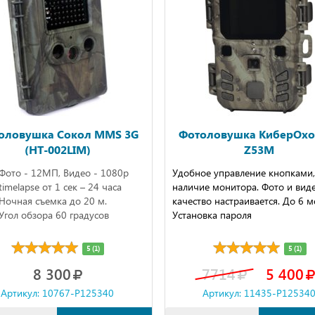
оловушка Сокол MMS 3G
Фотоловушка КиберОхо
(HT-002LIM)
Z53M
Фото - 12МП, Видео - 1080р
Удобное управление кнопками,
timelapse от 1 сек – 24 часа
наличие монитора. Фото и вид
Ночная съемка до 20 м.
качество настраивается. До 6 м
Угол обзора 60 градусов
Установка пароля
5 (1)
5 (1)
8 300
7714
5 400
Артикул: 10767-P125340
Артикул: 11435-P12534