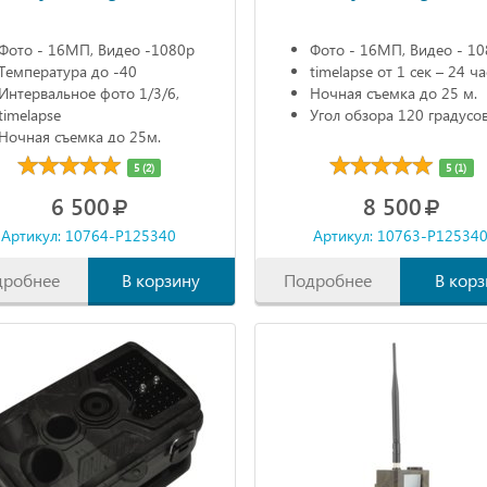
Фото - 16МП, Видео -1080р
Фото - 16МП, Видео - 1
Температура до -40
timelapse от 1 сек – 24 ча
Интервальное фото 1/3/6,
Ночная съемка до 25 м.
timelapse
Угол обзора 120 градусо
Ночная съемка до 25м.
5 (2)
5 (1)
6 500
8 500
Артикул: 10764-P125340
Артикул: 10763-P12534
дробнее
В корзину
Подробнее
В корз