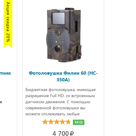
Акция скидка 20%
тник
Фотоловушка Филин 60 (HC-
350A)
Бюджетная фотоловушка, имеющая
разрешение Full HD, со встроенным
и
датчиком движения. С помощью
современной фотоловушки вы
можете отслеживать любые
перемещения в выбранном секторе,
4.8 (2)
совершать фото и видеосъемку.
4 700