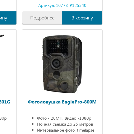
0
Артикул: 10778-P125340
ину
Подробнее
В корзину
801G
Фотоловушка EaglePro-800M
080р
Фото - 20МП, Видео -1080р
Ночная съемка до 25 метров
Интервальное фото, timelapse