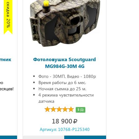
Акция скидка 20%
тник
Фотоловушка Scoutguard
MG984G-30M 4G
Фото - 30МП, Видео - 1080р
ео
Время работы до 6 мес.
есяцев!
Ночная съемка до 25 м.
4 режима чувствительности
датчика
5 (1)
18 900
0
Артикул: 10768-P125340