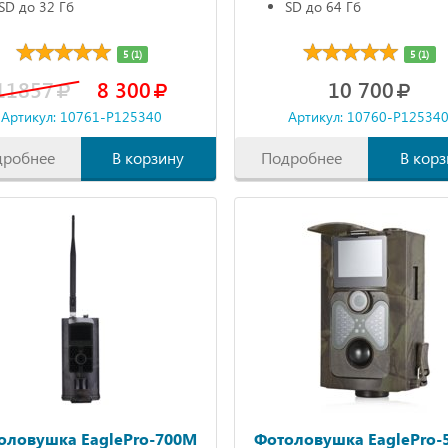
SD до 32 Гб
SD до 64 Гб
5 (1)
5 (1)
11857
8 300
10 700
Артикул: 10761-P125340
Артикул: 10760-P12534
дробнее
В корзину
Подробнее
В корз
оловушка EaglePro-700M
Фотоловушка EaglePro-