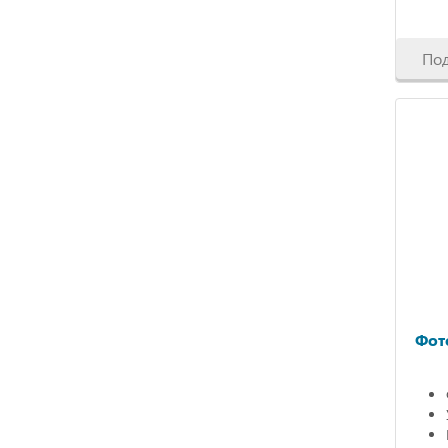
По
Фот