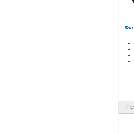
Фот
По