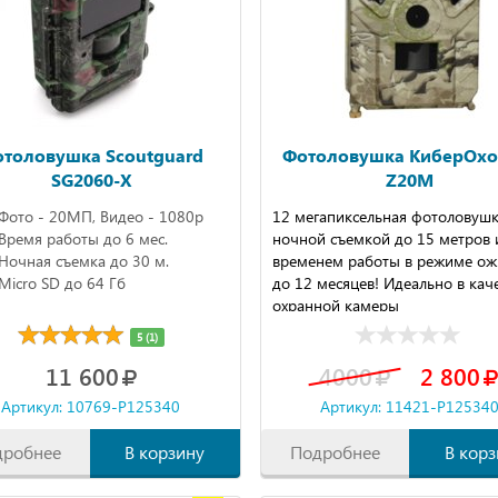
толовушка Scoutguard
Фотоловушка КиберОхо
SG2060-X
Z20M
Фото - 20МП, Видео - 1080р
12 мегапиксельная фотоловушк
Время работы до 6 мес.
ночной съемкой до 15 метров 
Ночная съемка до 30 м.
временем работы в режиме ож
Micro SD до 64 Гб
до 12 месяцев! Идеально в кач
охранной камеры
5 (1)
11 600
4000
2 800
Артикул: 10769-P125340
Артикул: 11421-P12534
дробнее
В корзину
Подробнее
В корз