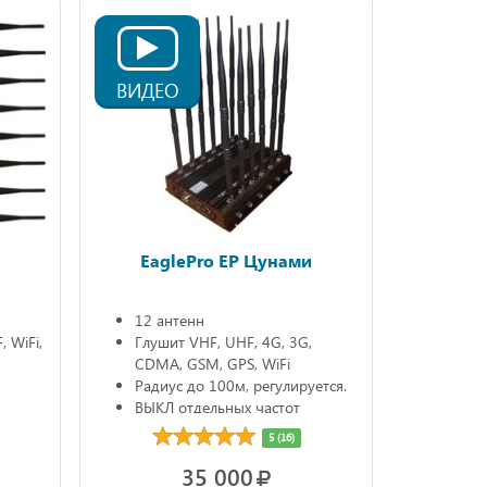
ВИДЕО
EaglePro EP Цунами
12 антенн
 WiFi,
Глушит VHF, UHF, 4G, 3G,
CDMA, GSM, GPS, WiFi
Радиус до 100м, регулируется.
ВЫКЛ отдельных частот
5 (16)
35 000