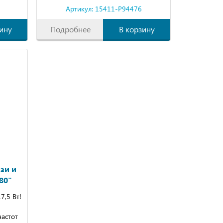
Артикул: 15411-P94476
ину
Подробнее
В корзину
зи и
80"
,5 Вт!
частот