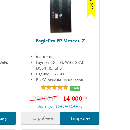
Z
EaglePro EP Метель-Z
6 антенн
WiFi,
Глушит 3G, 4G, WiFi, GSM,
DCS/PHS, GPS
Радиус 15-25м.
ВЫКЛ отдельных каналов
Автономно 90 мин.
5 (20)
20000
14 000
Артикул: 15404-P94476
ину
Подробнее
В корзину