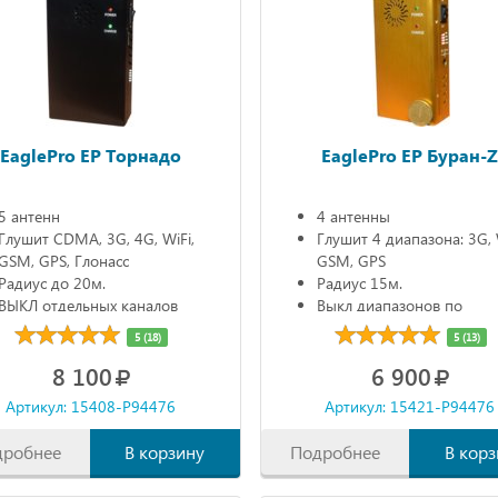
EaglePro EP Торнадо
EaglePro EP Буран-
5 антенн
4 антенны
Глушит CDMA, 3G, 4G, WiFi,
Глушит 4 диапазона: 3G, 
GSM, GPS, Глонасс
GSM, GPS
Радиус до 20м.
Радиус 15м.
ВЫКЛ отдельных каналов
Выкл диапазонов по
Автономно 90мин.
отдельности
5 (18)
5 (13)
Автономно 90мин.
8 100
6 900
Артикул: 15408-P94476
Артикул: 15421-P94476
дробнее
В корзину
Подробнее
В корз