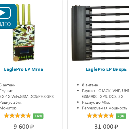
ИДЕО
EaglePro EP Мгла
EaglePro EP Вихрь
6 антенн
8 антенн
Глушит
Глушит LOJACK, VHF, UHF,
3G,4G,WiFi,GSM,DCS/PHS,GPS
GSM900, GPS, DCS, 3G
Радиус 25м.
Радиус до 40м.
Монитор
Регулируемая мощность
Автономно до 3ч.
5 (24)
5 (16)
9 600
31 000