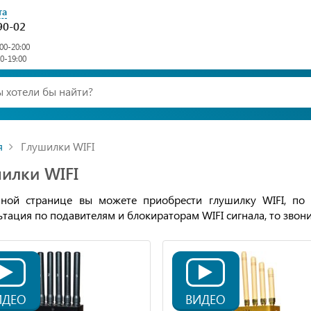
та
90-02
00-20:00
00-19:00
я
Глушилки WIFI
илки WIFI
ной странице вы можете приобрести глушилку WIFI, по
ьтация по подавителям и блокираторам WIFI сигнала, то звон
ИДЕО
ВИДЕО