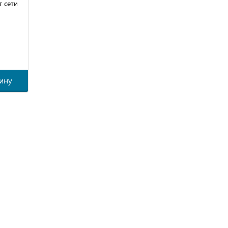
т сети
6
ину