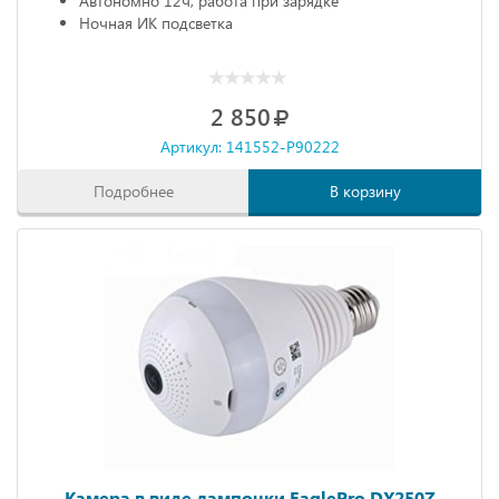
Автономно 12ч, работа при зарядке
Ночная ИК подсветка
2 850
Артикул: 141552-P90222
Подробнее
В корзину
Камера в виде лампочки EaglePro DX250Z