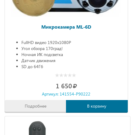
Микрокамера ML-6D
FullHD видео 1920х1080P
Угол обзора 170град!
Ночная ИК подсветка
Датчик движения
SD до 64Гб
1 650
Артикул: 141554-P90222
Подробнее
В корзину