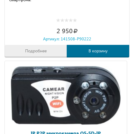
2 950
Артикул: 141508-P90222
Подробнее
В корзину
IP P2P микрокамера Q5-5D-IP