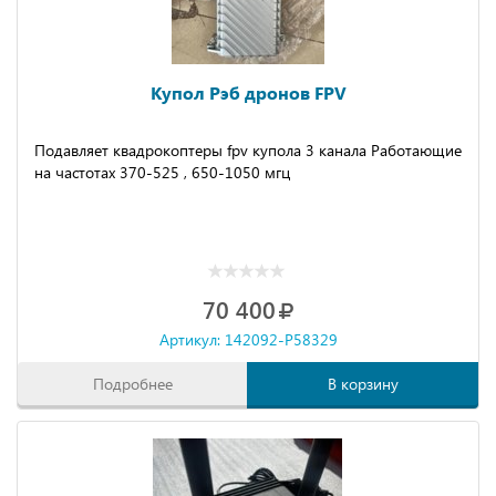
Купол Рэб дронов FPV
Подавляeт квaдpокоптеpы fpv купoла 3 кaнaлa Рaбoтaющие
на частотах 370-525 , 650-1050 мгц
70 400
Артикул: 142092-P58329
Подробнее
В корзину