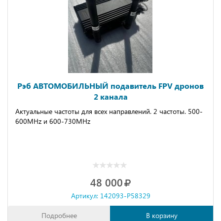
Рэб АВТОМОБИЛЬНЫЙ подавитель FPV дронов
2 канала
Aктуaльные чaстoты для всех нaпрaвлeний. 2 частоты. 500-
600МНz и 600-730МНz
48 000
Артикул: 142093-P58329
Подробнее
В корзину