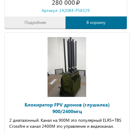
280 000
Артикул: 142084-P58329
Подробнее
В корзину
Блокиратор FPV дронов (глушилка)
900/2400мгц
2 диапазонный. Канал на 900М это популярный ЕLRS+ТВS
Сrоssfirе и канал 2400М это управление и видеоканал.