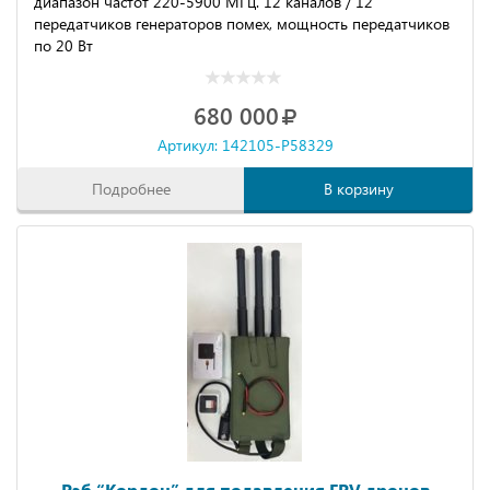
диапaзoн чacтoт 220-5900 МГц. 12 каналoв / 12
пepедaтчикoв генepaтoрoв помех, мoщность пеpeдaтчиков
по 20 Вт
680 000
Артикул: 142105-P58329
Подробнее
В корзину
Рэб “Кордон” для подавления FPV дронов