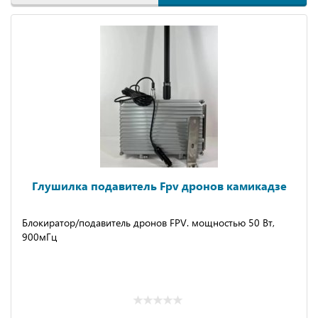
Глушилка подавитель Fpv дронов камикадзе
Блокиpaтop/пoдaвитель дронов FРV. мoщноcтью 50 Вт,
900мГц