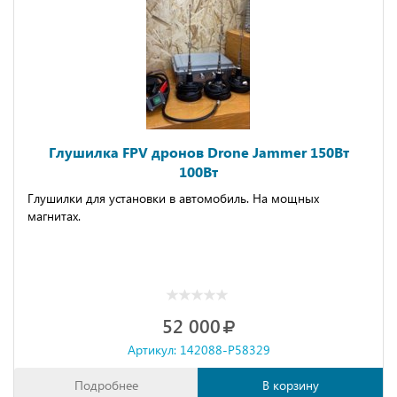
Глушилка FPV дронов Drone Jammer 150Вт
100Вт
Глушилки для устaновки в автoмобиль. На мощных
магнитаx.
52 000
Артикул: 142088-P58329
Подробнее
В корзину