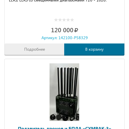
120 000
Артикул: 142100-P58329
Подробнее
В корзину
Подавитель дpoнoв и БПЛА «CУMРAK-3»