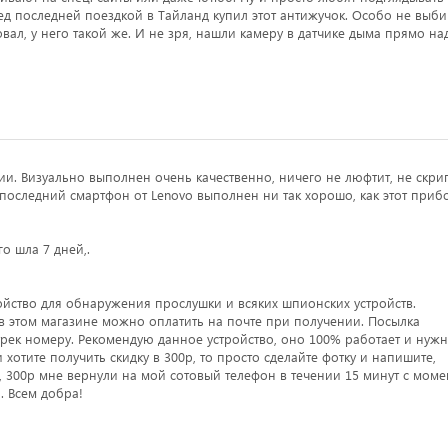
ед последней поездкой в Тайланд купил этот антижучок. Особо не выби
вал, у него такой же. И не зря, нашли камеру в датчике дыма прямо на
ции. Визуально выполнен очень качественно, ничего не люфтит, не скри
й последний смартфон от Lenovo выполнен ни так хорошо, как этот приб
о шла 7 дней,.
ойство для обнаружения прослушки и всяких шпионских устройств.
 в этом магазине можно оплатить на почте при получении. Посылка
трек номеру. Рекомендую данное устройство, оно 100% работает и нужн
ли хотите получить скидку в 300р, то просто сделайте фотку и напишите,
, 300р мне вернули на мой сотовый телефон в течении 15 минут с моме
. Всем добра!