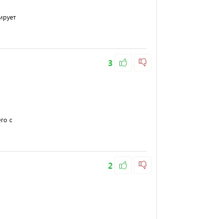
ирует
3
го с
2