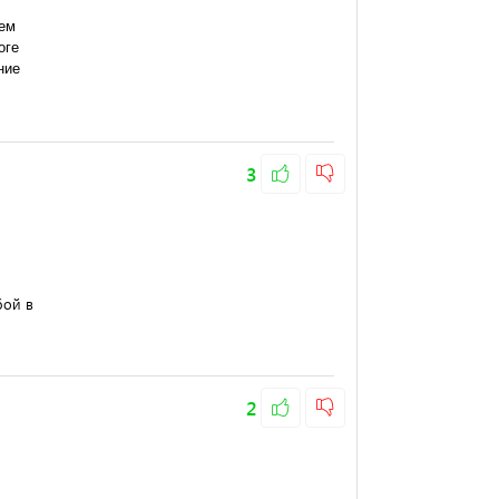
ге 
ие 
3
бой в
2