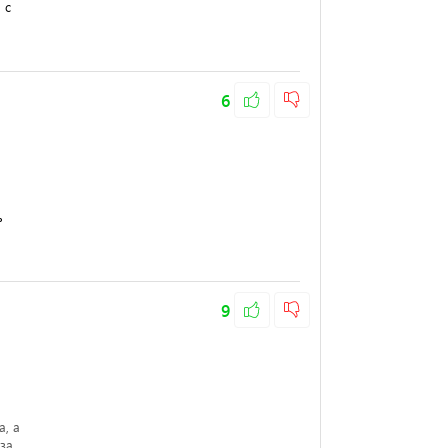
 с
6
ь
9
а, а
за