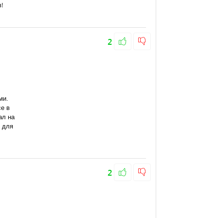
в!
2
е в 
л на 
 для 
2