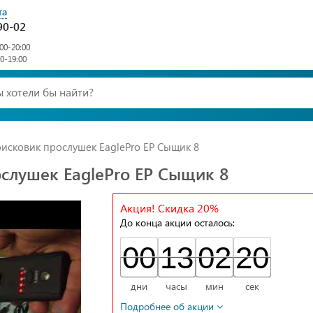
та
90-02
00-20:00
00-19:00
исковик прослушек EaglePro EP Сыщик 8
слушек EaglePro EP Сыщик 8
Акция! Скидка 20%
До конца акции осталось:
00
00
00
13
13
00
02
02
00
19
19
20
дни
часы
мин
сек
Подробнее об акции