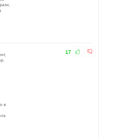
рали,
д
17
пит,
ор.
о в
нта