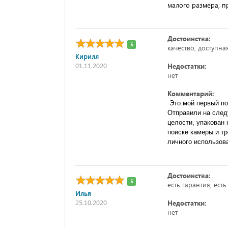
малого размера, п
Достоинства:
5
качество, доступна
Кирилл
01.11.2020
Недостатки:
нет
Комментарий:
 Это мой первый поисковик. Привлек невысокой ценой и при этом хорошими характеристиками. 
Отправили на след
целости, упакован 
поиске камеры и тр
личного использов
Достоинства:
5
есть гарантия, ест
Илья
25.10.2020
Недостатки:
нет