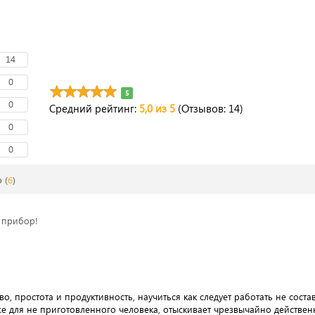
14
0
5
0
Средний рейтинг:
5,0 из 5
(Отзывов: 14)
0
0
о
(
6
)
 прибор!
о, простота и продуктивность, научиться как следует работать не соста
же для не приготовленного человека, отыскивает чрезвычайно действен