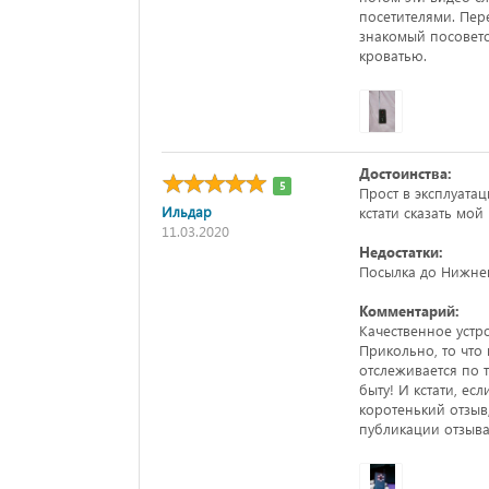
посетителями. Пер
знакомый посовето
кроватью.
Достоинства:
5
Прост в эксплуата
Ильдар
кстати сказать мо
11.03.2020
Недостатки:
Посылка до Нижнег
Комментарий:
Качественное устр
Прикольно, то что
отслеживается по 
быту! И кстати, ес
коротенький отзыв
публикации отзыва