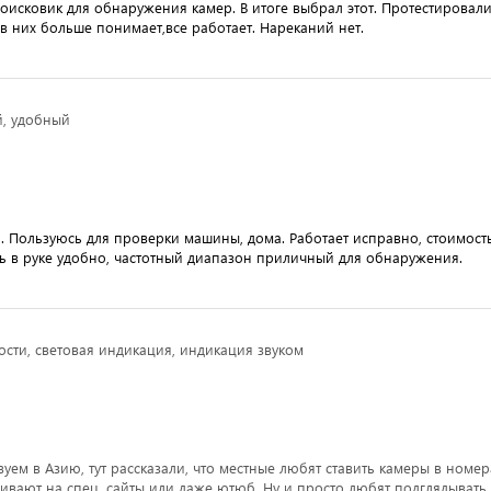
оисковик для обнаружения камер. В итоге выбрал этот. Протестировали
 в них больше понимает,все работает. Нареканий нет.
й, удобный
. Пользуюсь для проверки машины, дома. Работает исправно, стоимост
ь в руке удобно, частотный диапазон приличный для обнаружения.
сти, световая индикация, индикация звуком
уем в Азию, тут рассказали, что местные любят ставить камеры в номер
ливают на спец. сайты или даже ютюб. Ну и просто любят подглядывать 